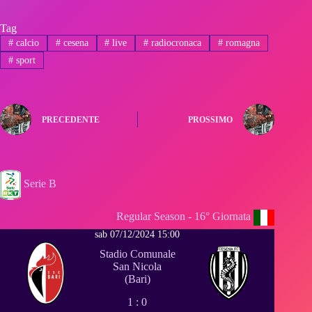
Tag
#
calcio
#
cesena
#
live
#
radiocronaca
#
romagna
#
sport
PRECEDENTE
PROSSIMO
Serie B
Regular Season - 16° Giornata
sab 07/12/2024 15:00
Stadio Comunale
San Nicola
(Bari)
1 : 0