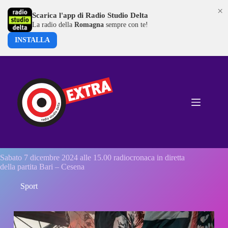
×
Scarica l'app di Radio Studio Delta
La radio della
Romagna
sempre con te!
INSTALLA
Salta
al
contenuto
Sabato 7 dicembre 2024 alle 15.00 radiocronaca in diretta
della partita Bari – Cesena
Sport