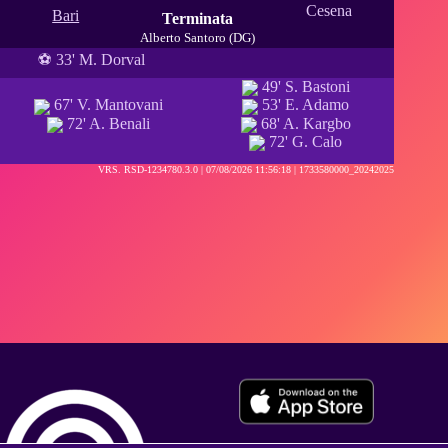
Cesena
Bari
Terminata
Alberto Santoro (DG)
⚽ 33' M. Dorval
49' S. Bastoni
67' V. Mantovani
53' E. Adamo
72' A. Benali
68' A. Kargbo
72' G. Calo
VRS. RSD-1234780.3.0 |
07/08/2026 11:56:18
| 1733580000_20242025