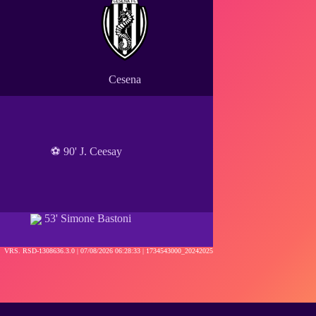
Cesena
⚽ 90' J. Ceesay
53' Simone Bastoni
VRS. RSD-1308636.3.0 |
07/08/2026 06:28:33
| 1734543000_20242025