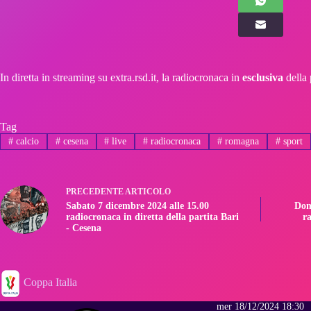
In diretta in streaming su extra.rsd.it, la radiocronaca in
esclusiva
della 
Tag
#
calcio
#
cesena
#
live
#
radiocronaca
#
romagna
#
sport
PRECEDENTE
ARTICOLO
Sabato 7 dicembre 2024 alle 15.00
Dom
radiocronaca in diretta della partita Bari
ra
- Cesena
Coppa Italia
mer 18/12/2024 18:30