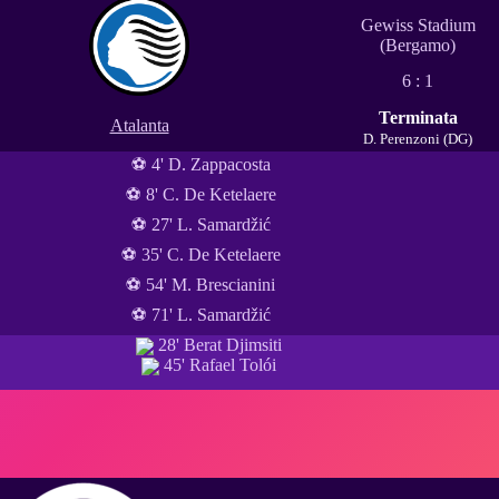
Gewiss Stadium
(Bergamo)
6 : 1
Terminata
Atalanta
D. Perenzoni (DG)
⚽ 4' D. Zappacosta
⚽ 8' C. De Ketelaere
⚽ 27' L. Samardžić
⚽ 35' C. De Ketelaere
⚽ 54' M. Brescianini
⚽ 71' L. Samardžić
28' Berat Djimsiti
45' Rafael Tolói