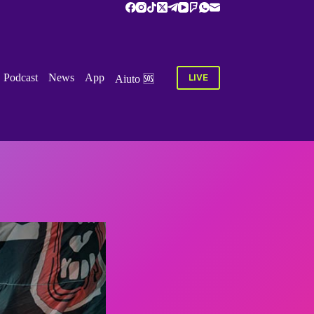
Podcast
News
App
LIVE
Aiuto‏‏‎ ‎🆘 ‎‎