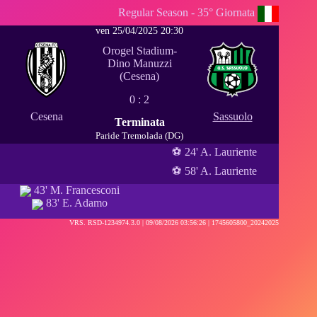
Regular Season - 35° Giornata
ven 25/04/2025 20:30
Orogel Stadium-
Dino Manuzzi
(Cesena)
0 : 2
Cesena
Sassuolo
Terminata
Paride Tremolada (DG)
⚽ 24' A. Lauriente
⚽ 58' A. Lauriente
43' M. Francesconi
83' E. Adamo
VRS. RSD-1234974.3.0 |
09/08/2026 03:56:26
| 1745605800_20242025