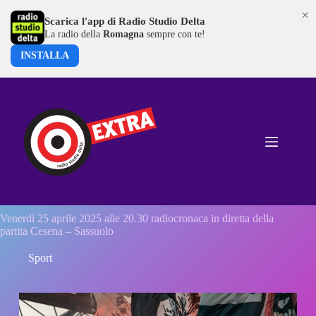
×
Scarica l'app di Radio Studio Delta
La radio della
Romagna
sempre con te!
INSTALLA
Salta
al
contenuto
Venerdì 25 aprile 2025 alle 20.30 radiocronaca in diretta della
partita Cesena – Sassuolo
Sport