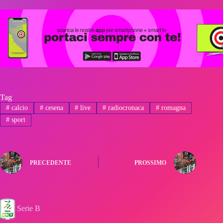
Tag
#
calcio
#
cesena
#
live
#
radiocronaca
#
romagna
#
sport
PRECEDENTE
PROSSIMO
Serie B