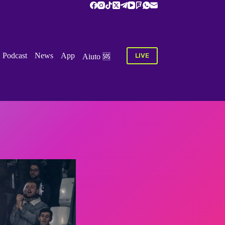
Podcast
News
App
LIVE
Aiuto‏‏‎ ‎🆘 ‎‎