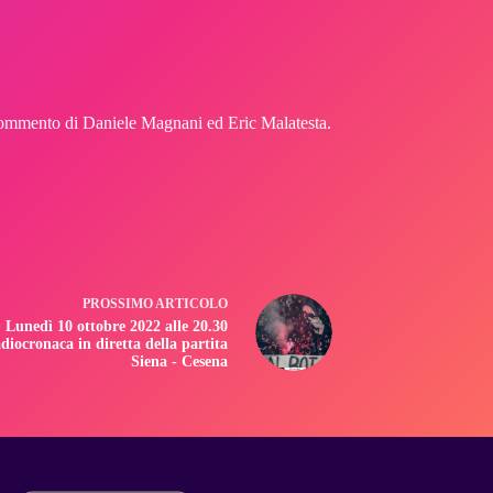
on commento di Daniele Magnani ed Eric Malatesta.
PROSSIMO
ARTICOLO
Lunedì 10 ottobre 2022 alle 20.30
diocronaca in diretta della partita
Siena - Cesena