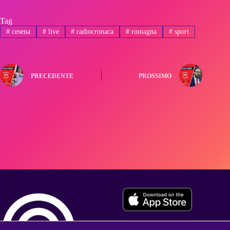
Tag
#
cesena
#
live
#
radiocronaca
#
romagna
#
sport
PRECEDENTE
PROSSIMO