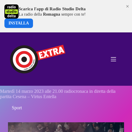
×
Scarica l'app di Radio Studio Delta
La radio della
Romagna
sempre con te!
INSTALLA
Salta
al
contenuto
Martedì 14 marzo 2023 alle 21.00 radiocronaca in diretta della
partita Cesena – Virtus Entella
Sport