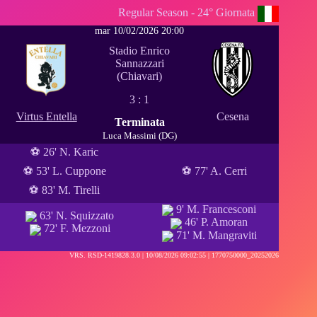
Regular Season - 24° Giornata
mar 10/02/2026 20:00
Stadio Enrico
Sannazzari
(Chiavari)
3 : 1
Virtus Entella
Cesena
Terminata
Luca Massimi (DG)
⚽ 26' N. Karic
⚽ 53' L. Cuppone
⚽ 77' A. Cerri
⚽ 83' M. Tirelli
9' M. Francesconi
63' N. Squizzato
46' P. Amoran
72' F. Mezzoni
71' M. Mangraviti
VRS. RSD-1419828.3.0 |
10/08/2026 09:02:55
| 1770750000_20252026