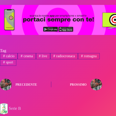
Tag
#
calcio
#
cesena
#
live
#
radiocronaca
#
romagna
#
sport
PRECEDENTE
PROSSIMO
Serie B