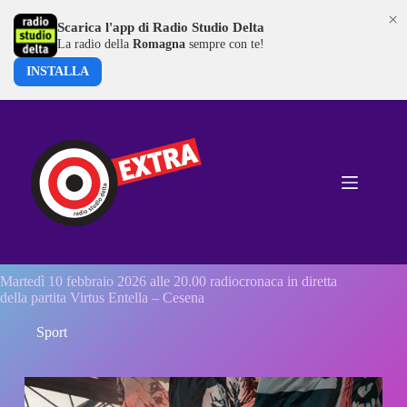
×
Scarica l'app di Radio Studio Delta
La radio della
Romagna
sempre con te!
INSTALLA
Salta
al
contenuto
Martedì 10 febbraio 2026 alle 20.00 radiocronaca in diretta
della partita Virtus Entella – Cesena
Sport