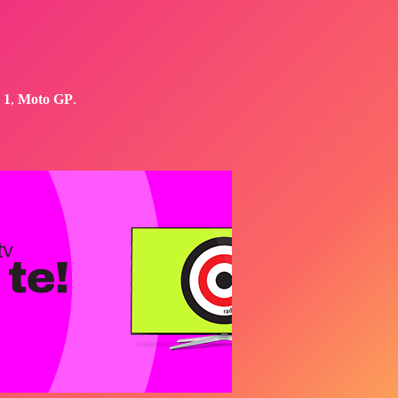
 1
,
Moto GP
.