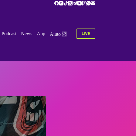
Podcast
News
App
LIVE
Aiuto‏‏‎ ‎🆘 ‎‎