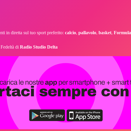
ti in diretta sul tuo sport preferito:
calcio
,
pallavolo
,
basket
,
Formula
o Fedeltà di
Radio Studio Delta