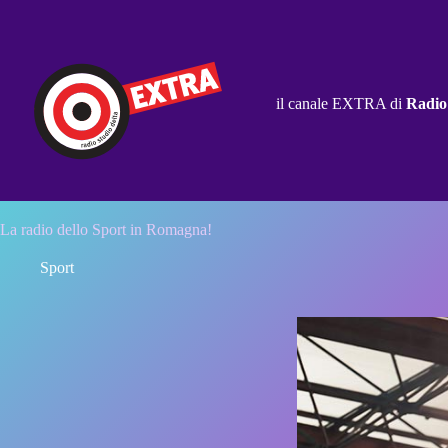
Salta
al
contenuto
il canale EXTRA di
Radio
La radio dello Sport in Romagna!
Sport