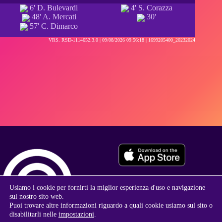
6' D. Bulevardi
4' S. Corazza
48' A. Mercati
30'
57' C. Dimarco
VRS. RSD-1114652.3.0 |
09/08/2026 09:56:18
| 1699205400_20232024
Usiamo i cookie per fornirti la miglior esperienza d'uso e navigazione
sul nostro sito web.
Puoi trovare altre informazioni riguardo a quali cookie usiamo sul sito o
disabilitarli nelle
impostazioni
.