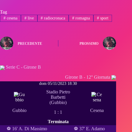
Tag
#
cesena
#
live
#
radiocronaca
#
romagna
#
sport
PRECEDENTE
PROSSIMO
Serie C - Girone B
Girone B - 12° Giornata
dom 05/11/2023 18:30
Stadio Pietro
Barbetti
(Gubbio)
Gubbio
Cesena
1 : 1
Terminata
⚽ 16' A. Di Massimo
⚽ 37' E. Adamo