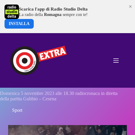
×
Scarica l'app di Radio Studio Delta
La radio della
Romagna
sempre con te!
INSTALLA
Salta
al
contenuto
Domenica 5 novembre 2023 alle 18.30 radiocronaca in diretta
della partita Gubbio – Cesena
Sport