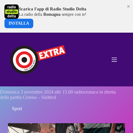
×
Scarica l'app di Radio Studio Delta
La radio della
Romagna
sempre con te!
INSTALLA
Salta
al
contenuto
Domenica 3 novembre 2024 alle 15.00 radiocronaca in diretta
della partita Cesena – Südtirol
Sport