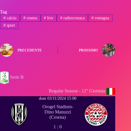
Tag
#
calcio
#
cesena
#
live
#
radiocronaca
#
romagna
#
sport
PRECEDENTE
PROSSIMO
Serie B
Regular Season - 12° Giornata
dom 03/11/2024 15:00
Orogel Stadium-
Dino Manuzzi
(Cesena)
1 : 0