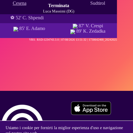
Cesena
Sudtirol
Terminata
Luca Massimi (DG)
⚽ 52' C. Shpendi
87' V. Crespi
85' E. Adamo
89' K. Zedadka
VRS. RSD-1234743.3.0 |
07/08/2026 13:51:32
| 1730642400_20242025
Usiamo i cookie per fornirti la miglior esperienza d'uso e navigazione