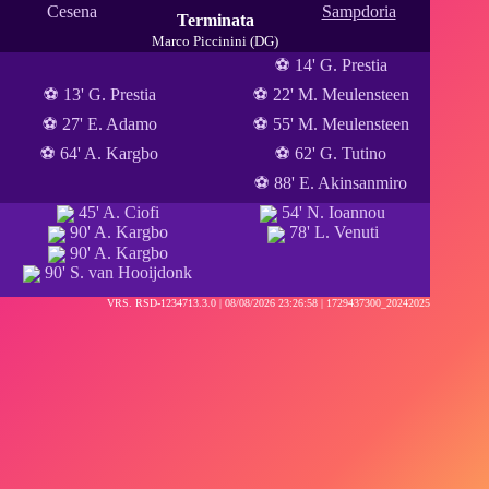
Cesena
Sampdoria
Terminata
Marco Piccinini (DG)
⚽ 14' G. Prestia
⚽ 13' G. Prestia
⚽ 22' M. Meulensteen
⚽ 27' E. Adamo
⚽ 55' M. Meulensteen
⚽ 64' A. Kargbo
⚽ 62' G. Tutino
⚽ 88' E. Akinsanmiro
45' A. Ciofi
54' N. Ioannou
90' A. Kargbo
78' L. Venuti
90' A. Kargbo
90' S. van Hooijdonk
VRS. RSD-1234713.3.0 |
08/08/2026 23:26:58
| 1729437300_20242025