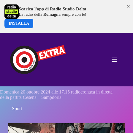
×
Scarica l'app di Radio Studio Delta
La radio della
Romagna
sempre con te!
INSTALLA
Salta
al
contenuto
Domenica 20 ottobre 2024 alle 17.15 radiocronaca in diretta
della partita Cesena – Sampdoria
Sport