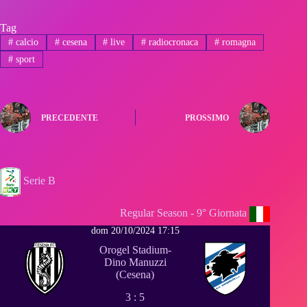
Tag
#
calcio
#
cesena
#
live
#
radiocronaca
#
romagna
#
sport
PRECEDENTE
PROSSIMO
Serie B
Regular Season - 9° Giornata
dom 20/10/2024 17:15
Orogel Stadium-
Dino Manuzzi
(Cesena)
3 : 5