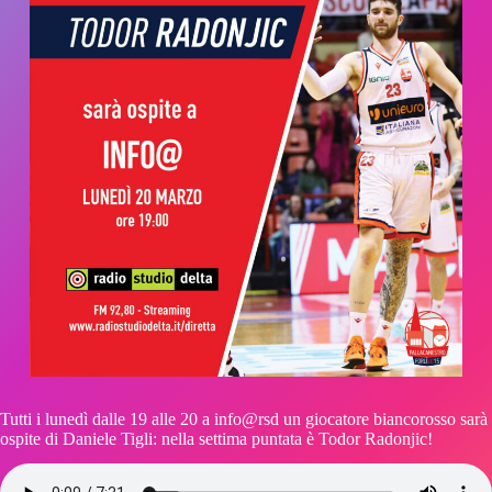
Tutti i lunedì dalle 19 alle 20 a info@rsd un giocatore biancorosso sarà
ospite di Daniele Tigli: nella settima puntata è Todor Radonjic!