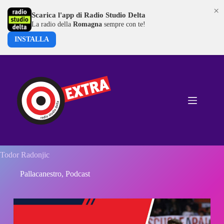
×
Scarica l'app di Radio Studio Delta
La radio della
Romagna
sempre con te!
INSTALLA
Salta
al
contenuto
Todor Radonjic
Pallacanestro
,
Podcast