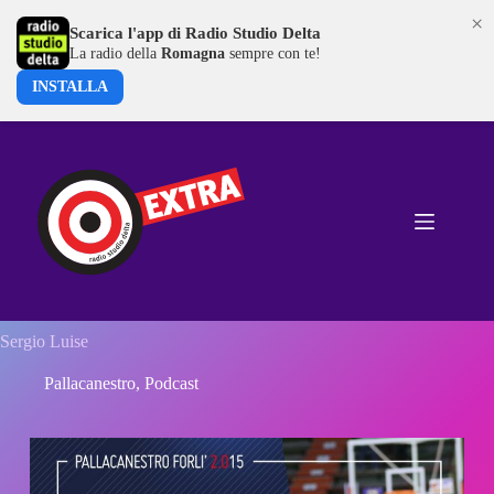
×
Scarica l'app di Radio Studio Delta
La radio della
Romagna
sempre con te!
INSTALLA
Salta
al
contenuto
Sergio Luise
Pallacanestro
,
Podcast