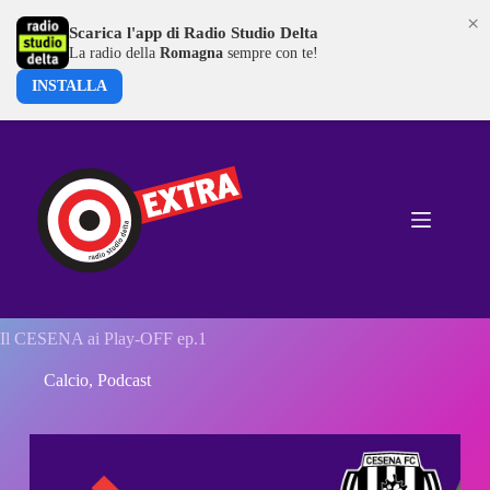
×
Scarica l'app di Radio Studio Delta
La radio della
Romagna
sempre con te!
INSTALLA
Salta
al
contenuto
Il CESENA ai Play-OFF ep.1
Calcio
,
Podcast