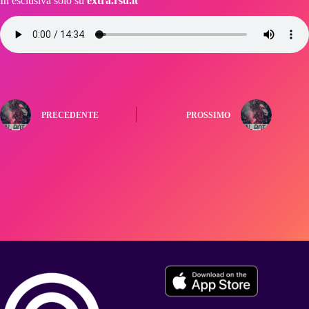
In esclusiva solo su
extra.rsd.it
PRECEDENTE
PROSSIMO