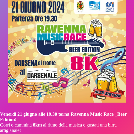
Venerdì 21 giugno alle 19.30 torna Ravenna Music Race _Beer
Edition!
Corri o cammina
8km
al ritmo della musica e gustati una birra
artigianale!