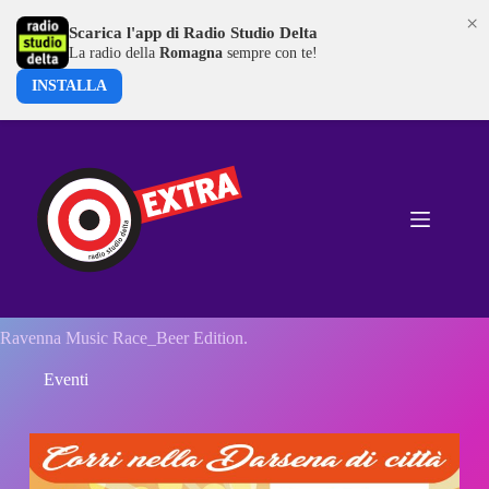
×
Scarica l'app di Radio Studio Delta
La radio della
Romagna
sempre con te!
INSTALLA
Salta
al
contenuto
Ravenna Music Race_Beer Edition.
Eventi