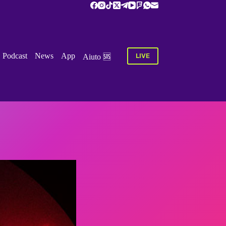
Podcast
News
App
LIVE
Aiuto‏‏‎ ‎🆘 ‎‎