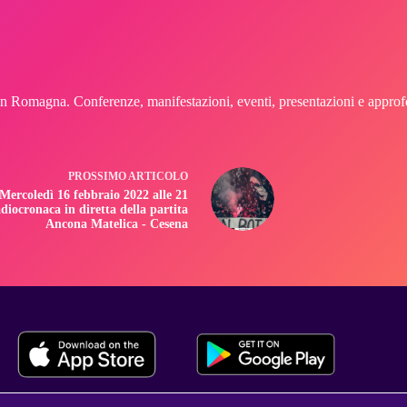
n Romagna. Conferenze, manifestazioni, eventi, presentazioni e approfond
PROSSIMO
ARTICOLO
Mercoledì 16 febbraio 2022 alle 21
diocronaca in diretta della partita
Ancona Matelica - Cesena